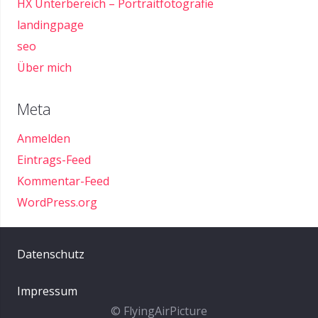
HX Unterbereich – Portraitfotografie
landingpage
seo
Über mich
Meta
Anmelden
Eintrags-Feed
Kommentar-Feed
WordPress.org
Datenschutz
Impressum
© FlyingAirPicture